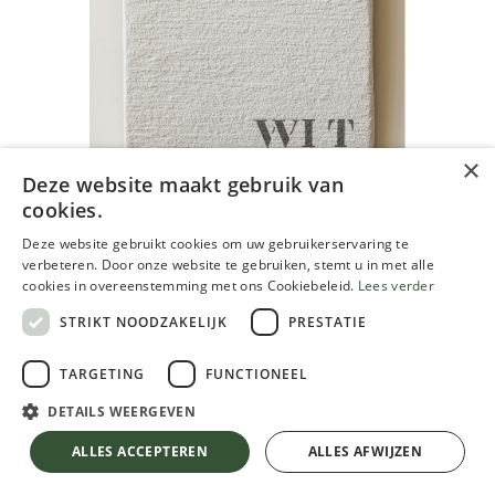
×
Deze website maakt gebruik van
cookies.
Peter Steen mortier de chaulage
Deze website gebruikt cookies om uw gebruikerservaring te
naturelle 23kg, blanc
verbeteren. Door onze website te gebruiken, stemt u in met alle
cookies in overeenstemming met ons Cookiebeleid.
Lees verder
67,50
€
STRIKT NOODZAKELIJK
PRESTATIE
TVA comprise
TARGETING
FUNCTIONEEL
DETAILS WEERGEVEN
Peter Steen mortier de chaulage naturelle 23kg, blanc
TVA comprise
ALLES ACCEPTEREN
ALLES AFWIJZEN
Peter Steen