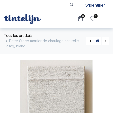
S'identifier
0
0
Tous les produits
Peter Steen mortier de chaulage naturelle
23kg, blanc
Keim badigeon universel - mortier de chaulage, blanc 20 kg
Ecotec Primer EcoPrim et Fix blanc