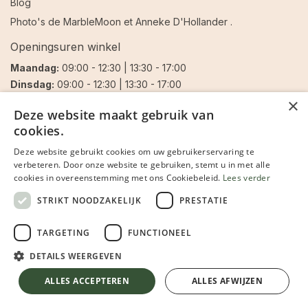
Blog
Photo's de
MarbleMoon
et
Anneke D'Hollander
.
Openingsuren winkel
Maandag:
09:00 - 12:30 | 13:30 - 17:00
Dinsdag:
09:00 - 12:30 | 13:30 - 17:00
Woensdag:
09:00 - 12:30 | 13:30 - 17:00
×
Deze website maakt gebruik van
Donderdag:
❌ Gesloten
cookies.
Vrijdag:
09:00 - 12:30 | 13:30 - 17:00
Zaterdag:
09:00 - 12:30 | 13:30 - 17:00
Deze website gebruikt cookies om uw gebruikerservaring te
verbeteren. Door onze website te gebruiken, stemt u in met alle
Zondag:
❌ Gesloten
cookies in overeenstemming met ons Cookiebeleid.
Lees verder
STRIKT NOODZAKELIJK
PRESTATIE
Nous suivre
TARGETING
FUNCTIONEEL
Facebook
DETAILS WEERGEVEN
Instagram
ALLES ACCEPTEREN
ALLES AFWIJZEN
Inschrijven op onze nieuwsbrief