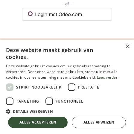
- of -
Login met Odoo.com
×
Deze website maakt gebruik van
Ontdekken
cookies.
Startpagina
Deze website gebruikt cookies om uw gebruikerservaring te
verbeteren. Door onze website te gebruiken, stemt u in met alle
Ons bedrijf
cookies in overeenstemming met ons Cookiebeleid.
Lees verder
Blog
STRIKT NOODZAKELIJK
PRESTATIE
Foto's door
MarbleMoon
en
Anneke D'Hollander
.
TARGETING
FUNCTIONEEL
Openingsuren winkel
DETAILS WEERGEVEN
Maandag:
09:00 - 12:30 | 13:30 - 17:00
Dinsdag:
09:00 - 12:30 | 13:30 - 17:00
ALLES ACCEPTEREN
ALLES AFWIJZEN
Woensdag:
09:00 - 12:30 | 13:30 - 17:00