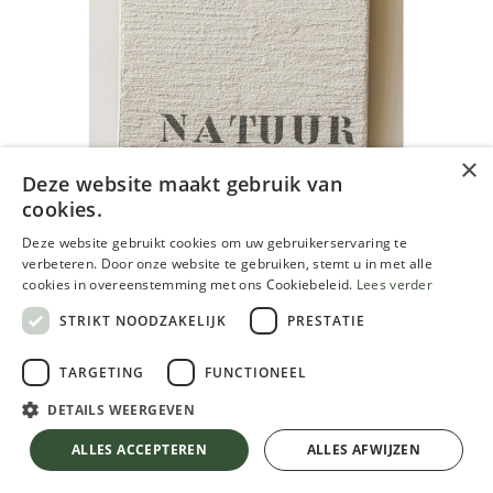
×
Deze website maakt gebruik van
cookies.
Keim badigeon universel - mortier
Deze website gebruikt cookies om uw gebruikerservaring te
de chaulage, blanc 20 kg
verbeteren. Door onze website te gebruiken, stemt u in met alle
cookies in overeenstemming met ons Cookiebeleid.
Lees verder
89,43
€
99,37
€
10.00 % OFF
STRIKT NOODZAKELIJK
PRESTATIE
TVA comprise
TARGETING
FUNCTIONEEL
DETAILS WEERGEVEN
Keim badigeon universel - mortier de chaulage, blanc 20 kg
10.00 % OFF
ALLES ACCEPTEREN
ALLES AFWIJZEN