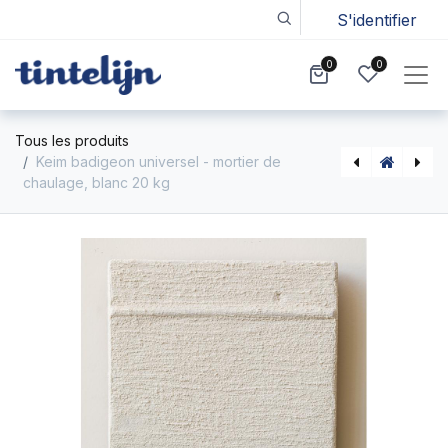
S'identifier
0
0
Tous les produits
Keim badigeon universel - mortier de
chaulage, blanc 20 kg
Ecotec peinture à l'argile teintée 1l
Peter Steen mortier de chaulage naturelle 23kg, blanc