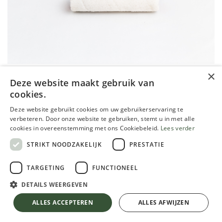
×
Deze website maakt gebruik van
cookies.
Sphinx microweefsel lakrol, 15cm
Deze website gebruikt cookies om uw gebruikerservaring te
breed, diam 40mm
verbeteren. Door onze website te gebruiken, stemt u in met alle
cookies in overeenstemming met ons Cookiebeleid.
Lees verder
9,33
€
STRIKT NOODZAKELIJK
PRESTATIE
TVA comprise
TARGETING
FUNCTIONEEL
DETAILS WEERGEVEN
Sphinx microweefsel lakrol, 15cm breed, diam 40mm
ALLES ACCEPTEREN
ALLES AFWIJZEN