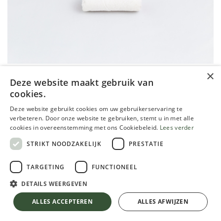
×
Deze website maakt gebruik van
cookies.
Sphinx microweefsel lakrol, 11cm
Deze website gebruikt cookies om uw gebruikerservaring te
breed, diam 40mm
verbeteren. Door onze website te gebruiken, stemt u in met alle
cookies in overeenstemming met ons Cookiebeleid.
Lees verder
6,77
€
STRIKT NOODZAKELIJK
PRESTATIE
TVA comprise
TARGETING
FUNCTIONEEL
DETAILS WEERGEVEN
Sphinx microweefsel lakrol, 11cm breed, diam 40mm
ALLES ACCEPTEREN
ALLES AFWIJZEN