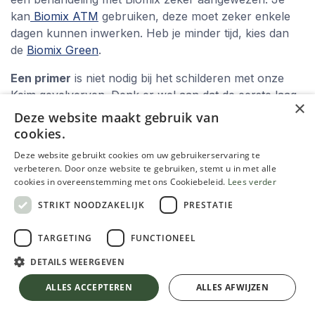
kan
Biomix ATM
gebruiken, deze moet zeker enkele
dagen kunnen inwerken. Heb je minder tijd, kies dan
de
Biomix Green
.
Een primer
is niet nodig bij het schilderen met onze
Keim gevelverven. Denk er wel aan dat de eerste laag
×
Keim Soldalan verf steeds moet verdund worden met
Deze website maakt gebruik van
Keim Soldalan verdunner.
cookies.
Deze website gebruikt cookies om uw gebruikerservaring te
Een elastische dichtkit
kan het verschil maken
verbeteren. Door onze website te gebruiken, stemt u in met alle
tussen mooi werk en zeer mooi werk. Gebruik deze bij
cookies in overeenstemming met ons Cookiebeleid.
Lees verder
overgangen van materiaal, en voor het afdichten van
STRIKT NOODZAKELIJK
PRESTATIE
voegen rond ramen en deuren. Wij adviseren
Den
Braven Hybriseal
als elastische overschilderbare kit
TARGETING
FUNCTIONEEL
voor buiten.
DETAILS WEERGEVEN
Kleine herstellingen
kan je doen met een geschikte
plamuur of vulmiddel. Wij adviseren
Dalapro Facade.
ALLES ACCEPTEREN
ALLES AFWIJZEN