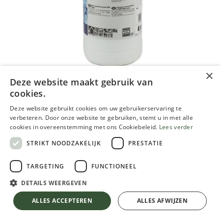
×
Deze website maakt gebruik van
Keim Soldalan verdunning
cookies.
Deze website gebruikt cookies om uw gebruikerservaring te
22.07
€
24.53
€
10.03 % OFF
verbeteren. Door onze website te gebruiken, stemt u in met alle
Inclusief btw
cookies in overeenstemming met ons Cookiebeleid.
Lees verder
STRIKT NOODZAKELIJK
PRESTATIE
VERPAKKING
TARGETING
FUNCTIONEEL
DETAILS WEERGEVEN
Keim Soldalan verdunning
10.03 % OFF
ALLES ACCEPTEREN
ALLES AFWIJZEN