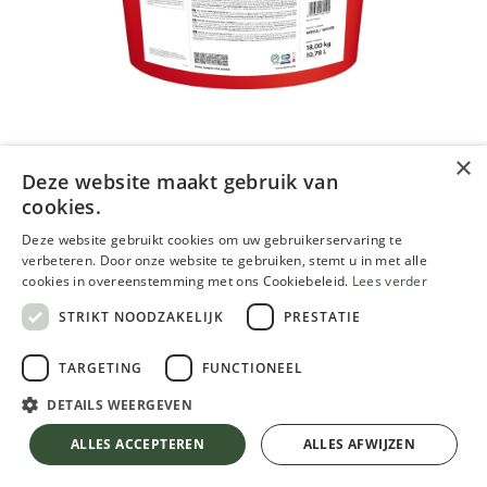
×
Deze website maakt gebruik van
Keim Soldalan mineraalverf
cookies.
Deze website gebruikt cookies om uw gebruikerservaring te
69.69
€
77.44
€
10.01 % OFF
verbeteren. Door onze website te gebruiken, stemt u in met alle
Inclusief btw
cookies in overeenstemming met ons Cookiebeleid.
Lees verder
STRIKT NOODZAKELIJK
PRESTATIE
VERPAKKING
TARGETING
FUNCTIONEEL
DETAILS WEERGEVEN
Keim Soldalan mineraalverf
10.01 % OFF
ALLES ACCEPTEREN
ALLES AFWIJZEN
KLEUR