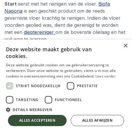
Start
eerst met het reinigen van de vloer.
Biofa
Napona
is een geschikt product om de reeds
geverniste vloer krachtig te reinigen. Indien de vloer
voordien geolied was, dient die gereinigd te worden
met een
dieptereiniger
om de bovenste olielaag en het
vuil weg te wassen.
×
Deze website maakt gebruik van
Opgelet
: alle vuil- en zeepresten dienen weggespoeld
cookies.
te worden!
Deze website gebruikt cookies om uw gebruikerservaring te
Na het reinigen
wordt de bestaande vernislaag
verbeteren. Door onze website te gebruiken, stemt u in met alle
cookies in overeenstemming met ons Cookiebeleid.
Lees verder
gelijkmatig mat geschuurd. Indien de vernislaag al
(deels) weggesleten is zal plaatselijk meer moeten
STRIKT NOODZAKELIJK
PRESTATIE
gereinigd en/of geschuurd worden. Kleurverschillen
na het opnieuw vernissen zijn mogelijk. Een test is
TARGETING
FUNCTIONEEL
aangewezen.
DETAILS WEERGEVEN
Een primer
is meestal niet nodig en niet aangewezen.
ALLES ACCEPTEREN
ALLES AFWIJZEN