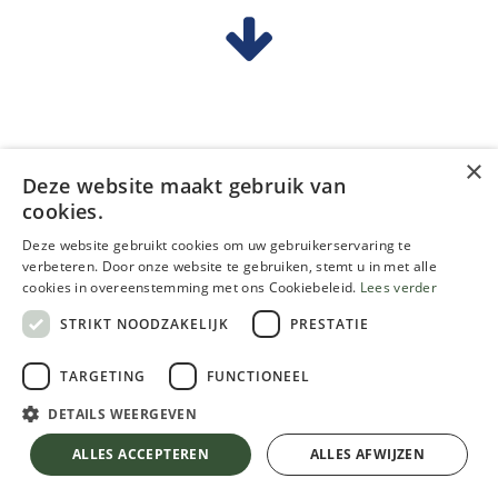
×
Meubels
Deze website maakt gebruik van
Alle producten voor de behandeling van houten
cookies.
meubels
Deze website gebruikt cookies om uw gebruikerservaring te
verbeteren. Door onze website te gebruiken, stemt u in met alle
cookies in overeenstemming met ons Cookiebeleid.
Lees verder
STRIKT NOODZAKELIJK
PRESTATIE
TARGETING
FUNCTIONEEL
Ramen
DETAILS WEERGEVEN
Alle producten voor de behandeling van houten
ALLES ACCEPTEREN
ALLES AFWIJZEN
ramen binnen