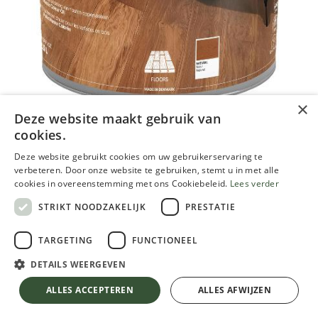
×
Deze website maakt gebruik van
Woca huile Master blanc
cookies.
Deze website gebruikt cookies om uw gebruikerservaring te
39,22
€
verbeteren. Door onze website te gebruiken, stemt u in met alle
TVA comprise
cookies in overeenstemming met ons Cookiebeleid.
Lees verder
STRIKT NOODZAKELIJK
PRESTATIE
EMBALLAGE
TARGETING
FUNCTIONEEL
DETAILS WEERGEVEN
Woca huile Master blanc
TVA comprise
ALLES ACCEPTEREN
ALLES AFWIJZEN