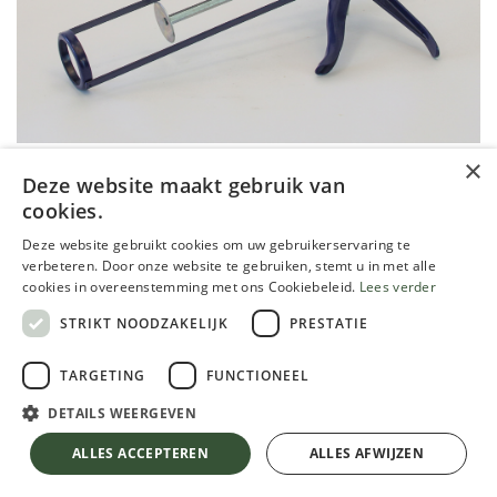
×
Deze website maakt gebruik van
cookies.
Storch kitpistool 400ml, doe-het-
Deze website gebruikt cookies om uw gebruikerservaring te
zelf nr 59 12 00
verbeteren. Door onze website te gebruiken, stemt u in met alle
cookies in overeenstemming met ons Cookiebeleid.
Lees verder
17,24
€
STRIKT NOODZAKELIJK
PRESTATIE
TVA comprise
TARGETING
FUNCTIONEEL
DETAILS WEERGEVEN
Storch kitpistool 400ml, doe-het-zelf nr 59 12 00
ALLES ACCEPTEREN
ALLES AFWIJZEN