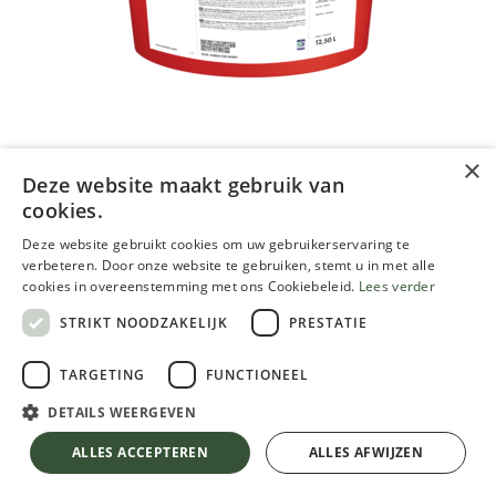
×
Deze website maakt gebruik van
Keim Innoprim 12,5l Blanc
cookies.
Deze website gebruikt cookies om uw gebruikerservaring te
131,73
€
146,36
€
10.00 % OFF
verbeteren. Door onze website te gebruiken, stemt u in met alle
TVA comprise
cookies in overeenstemming met ons Cookiebeleid.
Lees verder
STRIKT NOODZAKELIJK
PRESTATIE
TARGETING
FUNCTIONEEL
DETAILS WEERGEVEN
Keim Innoprim 12,5l Blanc
10.00 % OFF
AJOUTER AU PANIER
ALLES ACCEPTEREN
ALLES AFWIJZEN