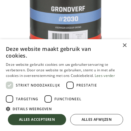
×
Deze website maakt gebruik van
cookies.
Rigo Ekodur Grond, Wit, primer
Deze website gebruikt cookies om uw gebruikerservaring te
voor lakwerk 2,5L
verbeteren. Door onze website te gebruiken, stemt u in met alle
cookies in overeenstemming met ons Cookiebeleid.
Lees verder
165,30
€
STRIKT NOODZAKELIJK
PRESTATIE
TVA comprise
TARGETING
FUNCTIONEEL
DETAILS WEERGEVEN
Rigo Ekodur Grond, Wit, primer voor lakwerk 2,5L
TVA comprise
ALLES ACCEPTEREN
ALLES AFWIJZEN