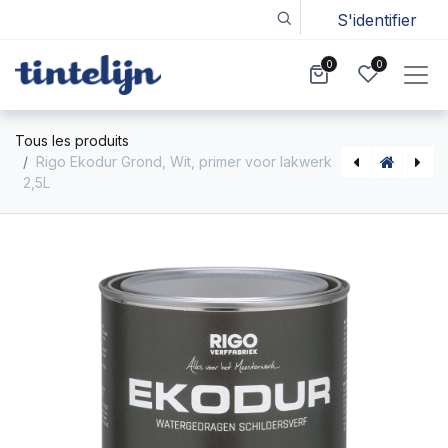
S'identifier
0
0
Tous les produits
Rigo Ekodur Grond, Wit, primer voor lakwerk
2,5L
Woca Outdoor Wood Primer 2,5L