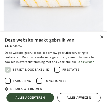
×
Deze website maakt gebruik van
cookies.
Sphinx polyamide muurverfrol,
Deze website gebruikt cookies om uw gebruikerservaring te
25cm breed h=13mm
verbeteren. Door onze website te gebruiken, stemt u in met alle
cookies in overeenstemming met ons Cookiebeleid.
Lees verder
15,86
€
STRIKT NOODZAKELIJK
PRESTATIE
TVA comprise
TARGETING
FUNCTIONEEL
DETAILS WEERGEVEN
Sphinx polyamide muurverfrol, 25cm breed h=13mm
TVA comprise
ALLES ACCEPTEREN
ALLES AFWIJZEN