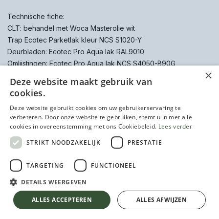
Technische fiche:
CLT: behandel met Woca Masterolie wit
Trap Ecotec Parketlak kleur NCS S1020-Y
Deurbladen: Ecotec Pro Aqua lak RAL9010
Omlijstingen: Ecotec Pro Aqua lak NCS S4050-B90G
×
Schijf:
Ecotec Pro Aqua lak NCS S4050-B90G
Deze website maakt gebruik van
cookies.
Deze website gebruikt cookies om uw gebruikerservaring te
verbeteren. Door onze website te gebruiken, stemt u in met alle
cookies in overeenstemming met ons Cookiebeleid.
Lees verder
STRIKT NOODZAKELIJK
PRESTATIE
TARGETING
FUNCTIONEEL
DETAILS WEERGEVEN
ALLES ACCEPTEREN
ALLES AFWIJZEN