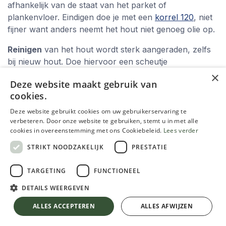
afhankelijk van de staat van het parket of
plankenvloer. Eindigen doe je met een
korrel 120
, niet
fijner want anders neemt het hout niet genoeg olie op.
Reinigen
van het hout wordt sterk aangeraden, zelfs
bij nieuw hout. Doe hiervoor een scheutje
dieptereiniger
in het water.
×
Deze website maakt gebruik van
Een primer
is meestal niet nodig en niet aangewezen.
cookies.
Enkel voor de Woca Invisible Oil is er een primer
Deze website gebruikt cookies om uw gebruikerservaring te
nodig.
verbeteren. Door onze website te gebruiken, stemt u in met alle
cookies in overeenstemming met ons Cookiebeleid.
Lees verder
Voorkleuren
van het hout kan aangewezen zijn indien
STRIKT NOODZAKELIJK
PRESTATIE
je echt de kleur van het hout wil veranderen. Met de
watergedragen
'precolour' van Woca
kan je het hout
TARGETING
FUNCTIONEEL
vrij gelijkmatig voorkleuren alvorens een
beschermlaag aan te brengen.
DETAILS WEERGEVEN
ALLES ACCEPTEREN
ALLES AFWIJZEN
Welke olie kies je nu best?