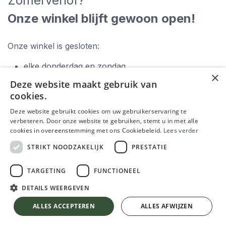
Zomerverlof?
Onze winkel blijft gewoon open!
Onze winkel is gesloten:
elke donderdag en zondag,
×
zaterdag 15 augustus.
Deze website maakt gebruik van
cookies.
Deze website gebruikt cookies om uw gebruikerservaring te
verbeteren. Door onze website te gebruiken, stemt u in met alle
cookies in overeenstemming met ons Cookiebeleid.
Lees verder
STRIKT NOODZAKELIJK
PRESTATIE
Zoek je hulp om de meest geschikte verf te
TARGETING
FUNCTIONEEL
kiezen?
DETAILS WEERGEVEN
ALLES ACCEPTEREN
ALLES AFWIJZEN
Gebruik onze verfwijzer