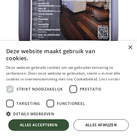
×
Deze website maakt gebruik van
Woca onderhoudsolie naturel
cookies.
Deze website gebruikt cookies om uw gebruikerservaring te
2.81
€
verbeteren. Door onze website te gebruiken, stemt u in met alle
Inclusief btw
cookies in overeenstemming met ons Cookiebeleid.
Lees verder
STRIKT NOODZAKELIJK
PRESTATIE
VERPAKKING
TARGETING
FUNCTIONEEL
DETAILS WEERGEVEN
Woca onderhoudsolie naturel
ALLES ACCEPTEREN
ALLES AFWIJZEN