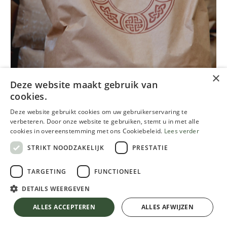
×
Deze website maakt gebruik van
cookies.
Stuc & Staff, Stuc Stone fine,
Deze website gebruikt cookies om uw gebruikerservaring te
20kg (kalkfinish)
verbeteren. Door onze website te gebruiken, stemt u in met alle
cookies in overeenstemming met ons Cookiebeleid.
Lees verder
154.40
€
STRIKT NOODZAKELIJK
PRESTATIE
Inclusief btw
TARGETING
FUNCTIONEEL
DETAILS WEERGEVEN
Stuc & Staff, Stuc Stone fine, 20kg (kalkfinish)
KLEUR
ALLES ACCEPTEREN
ALLES AFWIJZEN