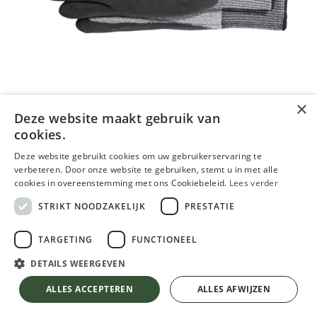
×
Deze website maakt gebruik van
cookies.
Storch werkhandschoenen zwart,
per paar
Deze website gebruikt cookies om uw gebruikerservaring te
verbeteren. Door onze website te gebruiken, stemt u in met alle
cookies in overeenstemming met ons Cookiebeleid.
Lees verder
10.32
€
STRIKT NOODZAKELIJK
PRESTATIE
Inclusief btw
TARGETING
FUNCTIONEEL
GROOTTE
DETAILS WEERGEVEN
Storch werkhandschoenen zwart, per paar
ALLES ACCEPTEREN
ALLES AFWIJZEN
Niet op voorraad