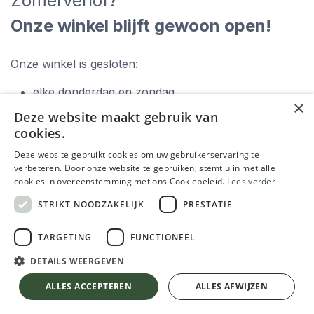
Zomerverlof?
Onze winkel blijft gewoon open!
Onze winkel is gesloten:
elke donderdag en zondag,
×
zaterdag 15 augustus.
Deze website maakt gebruik van
cookies.
Deze website gebruikt cookies om uw gebruikerservaring te
verbeteren. Door onze website te gebruiken, stemt u in met alle
cookies in overeenstemming met ons Cookiebeleid.
Lees verder
STRIKT NOODZAKELIJK
PRESTATIE
Zoek je hulp om de meest geschikte verf te
TARGETING
FUNCTIONEEL
kiezen?
DETAILS WEERGEVEN
ALLES ACCEPTEREN
ALLES AFWIJZEN
Gebruik onze verfwijzer