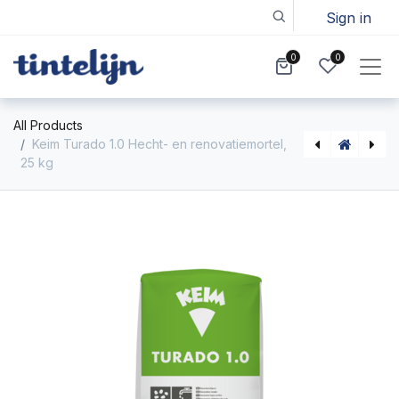
Sign in
0
0
All Products
Keim Turado 1.0 Hecht- en renovatiemortel,
25 kg
Libéron boenwas 150ml
Hoekprofiel Panzerwinkelleem 2,6 m