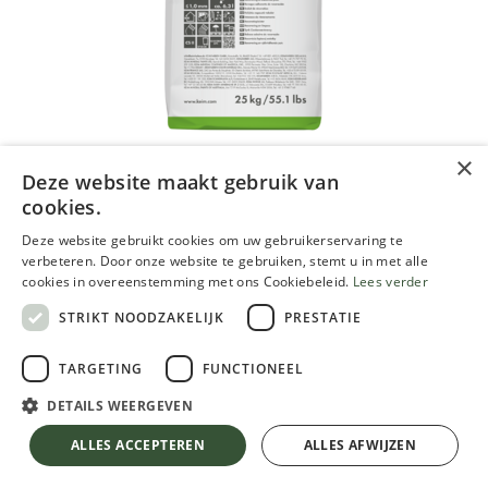
×
Deze website maakt gebruik van
cookies.
Keim Turado 1.0 Hecht- en
Deze website gebruikt cookies om uw gebruikerservaring te
renovatiemortel, 25 kg
verbeteren. Door onze website te gebruiken, stemt u in met alle
cookies in overeenstemming met ons Cookiebeleid.
Lees verder
43.63
€
STRIKT NOODZAKELIJK
PRESTATIE
Inclusief btw
TARGETING
FUNCTIONEEL
DETAILS WEERGEVEN
Keim Turado 1.0 Hecht- en renovatiemortel, 25 kg
ALLES ACCEPTEREN
ALLES AFWIJZEN
Keim