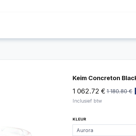
Foto's
Video's
Workshops
Blog
Keim Concreton Black
1 062.72
€
1 180.80
€
Inclusief btw
KLEUR