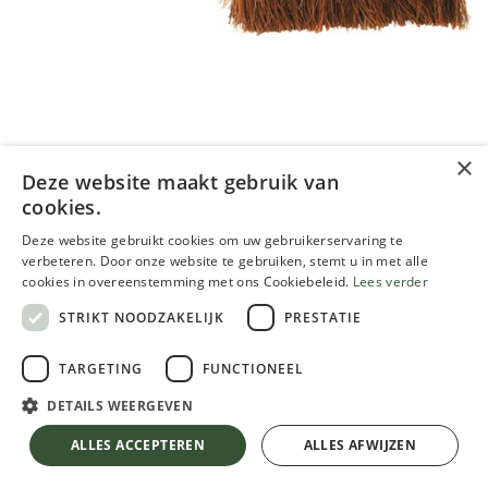
×
Deze website maakt gebruik van
Handveger 9056 kokos
cookies.
Deze website gebruikt cookies om uw gebruikerservaring te
1.00
€
verbeteren. Door onze website te gebruiken, stemt u in met alle
Inclusief btw
cookies in overeenstemming met ons Cookiebeleid.
Lees verder
STRIKT NOODZAKELIJK
PRESTATIE
TARGETING
FUNCTIONEEL
DETAILS WEERGEVEN
Handveger 9056 kokos
TOEVOEGEN AAN WINKELMANDJE
ALLES ACCEPTEREN
ALLES AFWIJZEN