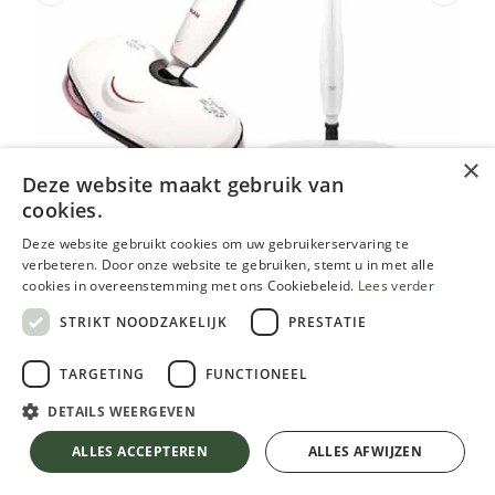
×
Deze website maakt gebruik van
cookies.
Deze website gebruikt cookies om uw gebruikerservaring te
Electric Rotating Spray Mop set
verbeteren. Door onze website te gebruiken, stemt u in met alle
(incl Recupel bijdrage)
cookies in overeenstemming met ons Cookiebeleid.
Lees verder
STRIKT NOODZAKELIJK
PRESTATIE
201.55
€
Inclusief btw
TARGETING
FUNCTIONEEL
DETAILS WEERGEVEN
Electric Rotating Spray Mop set (incl Recupel bijdrage)
Niet op voorraad
ALLES ACCEPTEREN
ALLES AFWIJZEN
Ontvang een bericht wanneer er opnieuw