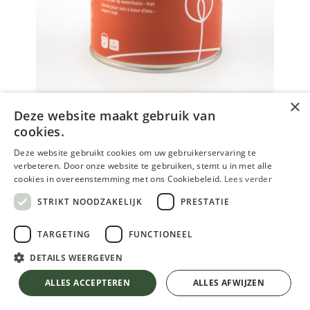
×
Deze website maakt gebruik van
cookies.
Ecotec parketlak mat kleurloos
(vernis)
Deze website gebruikt cookies om uw gebruikerservaring te
verbeteren. Door onze website te gebruiken, stemt u in met alle
cookies in overeenstemming met ons Cookiebeleid.
Lees verder
38.65
€
STRIKT NOODZAKELIJK
PRESTATIE
Inclusief btw
TARGETING
FUNCTIONEEL
VERPAKKING
DETAILS WEERGEVEN
Ecotec parketlak mat kleurloos (vernis)
ALLES ACCEPTEREN
ALLES AFWIJZEN