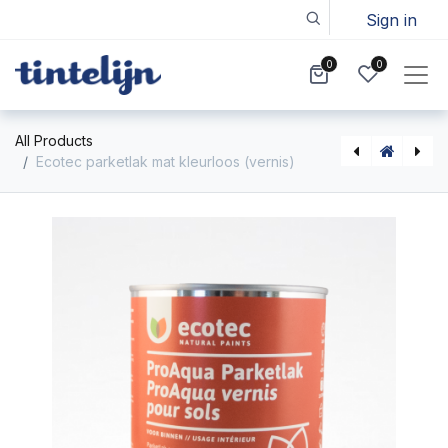
Sign in
0
0
All Products
Ecotec parketlak mat kleurloos (vernis)
Not Available For Sale
Not Available For Sale
Ecotec parketlak zijdeglans op kleur (vernis)
Ecotec parketlak mat op kleur (vernis)