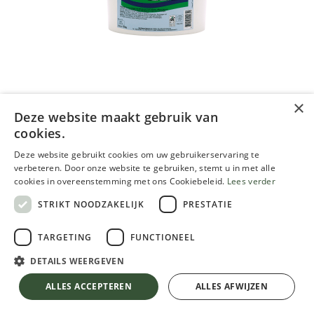
×
Deze website maakt gebruik van
cookies.
Den Braven Profstop Stopverf
Deze website gebruikt cookies om uw gebruikerservaring te
naturel (mastiek)
verbeteren. Door onze website te gebruiken, stemt u in met alle
cookies in overeenstemming met ons Cookiebeleid.
Lees verder
5.37
€
STRIKT NOODZAKELIJK
PRESTATIE
Inclusief btw
TARGETING
FUNCTIONEEL
DETAILS WEERGEVEN
Den Braven Profstop Stopverf naturel (mastiek)
VERPAKKING
ALLES ACCEPTEREN
ALLES AFWIJZEN