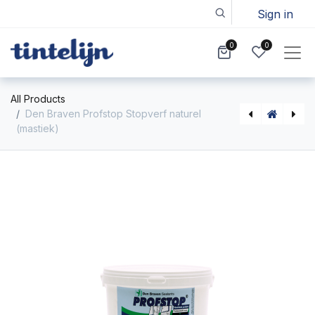
Sign in
0
0
All Products
Den Braven Profstop Stopverf naturel
(mastiek)
Not Available For Sale
Toupret Reboucheur (binnenvulmiddel)
X Pro natuurgips pleister, 25kg