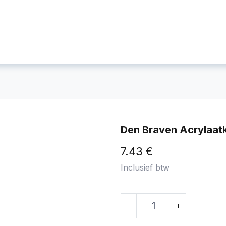
Foto's
Video's
Workshops
Blog
Den Braven Acrylaat
7.43
€
Inclusief btw