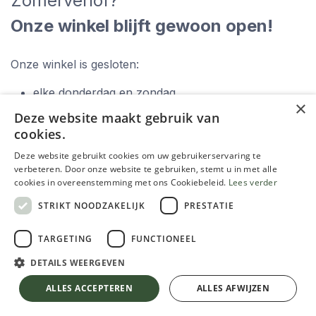
Zomerverlof?
Onze winkel blijft gewoon open!
Onze winkel is gesloten:
elke donderdag en zondag,
×
zaterdag 15 augustus.
Deze website maakt gebruik van
cookies.
Deze website gebruikt cookies om uw gebruikerservaring te
verbeteren. Door onze website te gebruiken, stemt u in met alle
cookies in overeenstemming met ons Cookiebeleid.
Lees verder
STRIKT NOODZAKELIJK
PRESTATIE
Zoek je hulp om de meest geschikte verf te
TARGETING
FUNCTIONEEL
kiezen?
DETAILS WEERGEVEN
ALLES ACCEPTEREN
ALLES AFWIJZEN
Gebruik onze verfwijzer