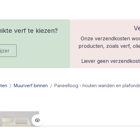
V
kte verf te kiezen?
Onze verzendkosten wor
producten, zoals verf, oli
jzer
Liever geen verzendkoste
ten
Muurverf binnen
Paneelloog - houten wanden en plafond