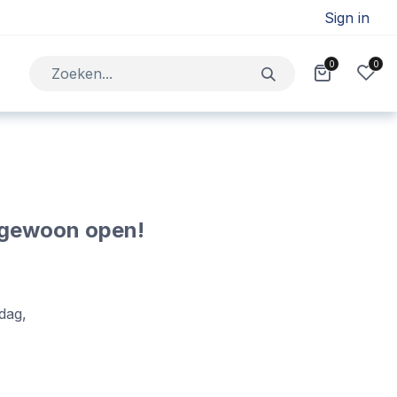
Sign in
0
0
Jobs
Contact
t gewoon open!
dag,