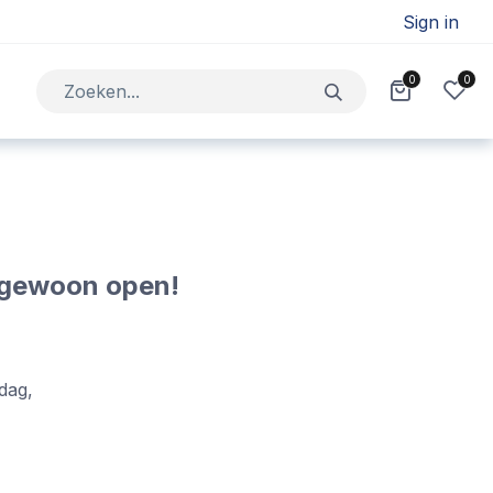
Sign in
0
0
Jobs
Contact
t gewoon open!
dag,