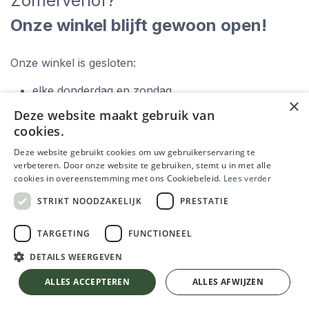
Zomerverlof?
Onze winkel blijft gewoon open!
Onze winkel is gesloten:
elke donderdag en zondag,
×
zaterdag 15 augustus.
Deze website maakt gebruik van
cookies.
Deze website gebruikt cookies om uw gebruikerservaring te
verbeteren. Door onze website te gebruiken, stemt u in met alle
cookies in overeenstemming met ons Cookiebeleid.
Lees verder
STRIKT NOODZAKELIJK
PRESTATIE
Zoek je hulp om de meest geschikte verf te
TARGETING
FUNCTIONEEL
kiezen?
DETAILS WEERGEVEN
ALLES ACCEPTEREN
ALLES AFWIJZEN
Gebruik onze verfwijzer