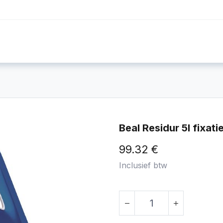
Foto's
Video's
Workshops
Blog
Beal Residur 5l fixati
99.32
€
Inclusief btw