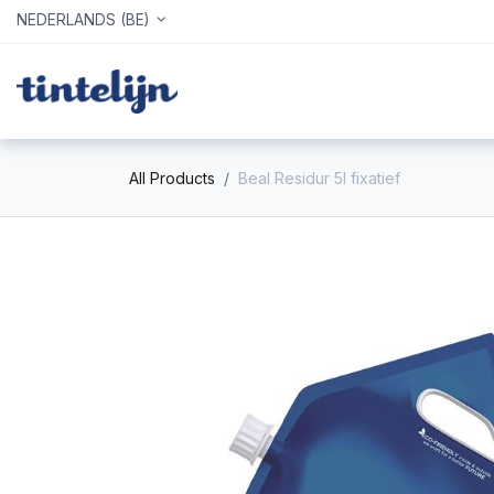
NEDERLANDS (BE)
Home
Webshop
Info
All Products
Beal Residur 5l fixatief