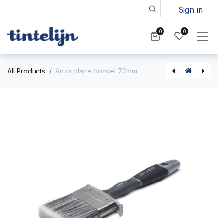
Sign in
0
0
All Products
Anza platte borstel 70mm
Toupret vulmiddel voor hout, tube 330g
Handschrob borstel met polystyreen vezels