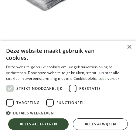
×
Deze website maakt gebruik van
Anza platte borstel 70mm
cookies.
Deze website gebruikt cookies om uw gebruikerservaring te
20.30
€
verbeteren. Door onze website te gebruiken, stemt u in met alle
Inclusief btw
cookies in overeenstemming met ons Cookiebeleid.
Lees verder
STRIKT NOODZAKELIJK
PRESTATIE
TARGETING
FUNCTIONEEL
DETAILS WEERGEVEN
Anza platte borstel 70mm
TOEVOEGEN AAN WINKELMANDJE
ALLES ACCEPTEREN
ALLES AFWIJZEN