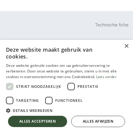
Technische fiche
×
Kleur mortex in de keuken + haard: GL 502
Deze website maakt gebruik van
cookies.
Deze website gebruikt cookies om uw gebruikerservaring te
Kleur badkamer en het toilet: GL032
verbeteren. Door onze website te gebruiken, stemt u in met alle
cookies in overeenstemming met ons Cookiebeleid.
Lees verder
STRIKT NOODZAKELIJK
PRESTATIE
TARGETING
FUNCTIONEEL
DETAILS WEERGEVEN
ALLES ACCEPTEREN
ALLES AFWIJZEN