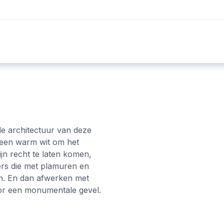
Foto's
Video's
Workshops
Blog
e architectuur van deze
n een warm wit om het
ijn recht te laten komen,
rs die met plamuren en
en. En dan afwerken met
voor een monumentale gevel.