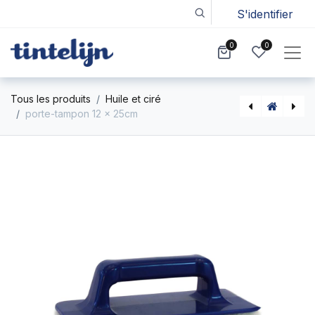
S'identifier
0
0
Tous les produits
Huile et ciré
porte-tampon 12 x 25cm
Kleurmagie (Willem Fouquaert)
Schuurpad groot 11,5 x 25cm