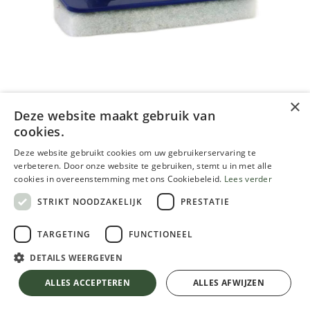
×
Deze website maakt gebruik van
cookies.
porte-tampon 12 x 25cm
Deze website gebruikt cookies om uw gebruikerservaring te
10,10
€
verbeteren. Door onze website te gebruiken, stemt u in met alle
cookies in overeenstemming met ons Cookiebeleid.
Lees verder
TVA comprise
STRIKT NOODZAKELIJK
PRESTATIE
TARGETING
FUNCTIONEEL
DETAILS WEERGEVEN
porte-tampon 12 x 25cm
ALLES ACCEPTEREN
ALLES AFWIJZEN
AJOUTER AU PANIER