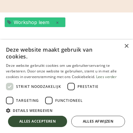
Workshop leem
×
×
Deze website maakt gebruik van
cookies.
SEP.
19
Deze website gebruikt cookies om uw gebruikerservaring te
verbeteren. Door onze website te gebruiken, stemt u in met alle
cookies in overeenstemming met ons Cookiebeleid.
Lees verder
STRIKT NOODZAKELIJK
PRESTATIE
TARGETING
FUNCTIONEEL
DETAILS WEERGEVEN
Workshop leem voor beginners (basisleem en leemfinish) 19 september 2026
19 september 2026
-
09:00
(
Europe/Brussels
)
ALLES ACCEPTEREN
ALLES AFWIJZEN
Gent
,
België