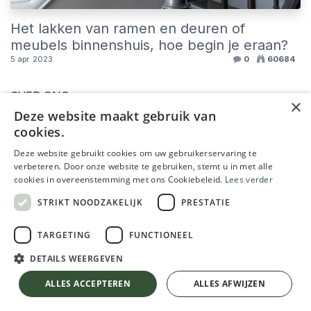
Het lakken van ramen en deuren of
meubels binnenshuis, hoe begin je eraan?
5 apr. 2023
0
60684
OVER ONS
×
Deze website maakt gebruik van
cookies.
Tintelijn is veruit het meest natuurlijke schildersbedrijf
én verfwinkel.
Deze website gebruikt cookies om uw gebruikerservaring te
verbeteren. Door onze website te gebruiken, stemt u in met alle
In deze blog delen we graag onze ervaringen en tips:
cookies in overeenstemming met ons Cookiebeleid.
Lees verder
kalei, lak, muurverf, leemverf,... en zoveel meer.
STRIKT NOODZAKELIJK
PRESTATIE
TARGETING
FUNCTIONEEL
VOLG ONS
DETAILS WEERGEVEN
ALLES ACCEPTEREN
ALLES AFWIJZEN