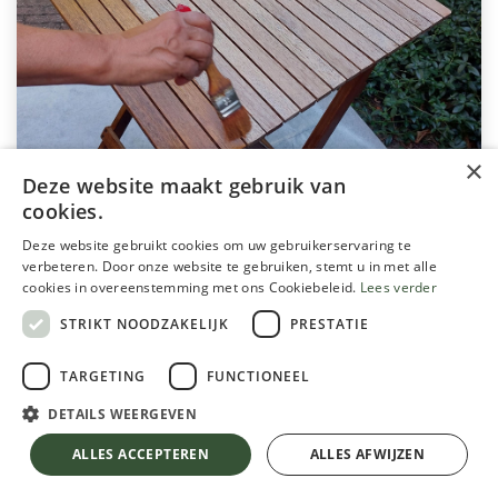
×
Deze website maakt gebruik van
cookies.
Deze website gebruikt cookies om uw gebruikerservaring te
verbeteren. Door onze website te gebruiken, stemt u in met alle
Update sept 2025
cookies in overeenstemming met ons Cookiebeleid.
Lees verder
STRIKT NOODZAKELIJK
PRESTATIE
Laat je houten tuinmeubels stralen!
TARGETING
FUNCTIONEEL
Een mooie tuintafel of een set teakmeubels
DETAILS WEERGEVEN
brengt meteen gezelligheid in je tuin. Jammer
ALLES ACCEPTEREN
ALLES AFWIJZEN
genoeg worden ze vaak niet onderhouden,
waardoor de levensduur sterk verkort – en dat is