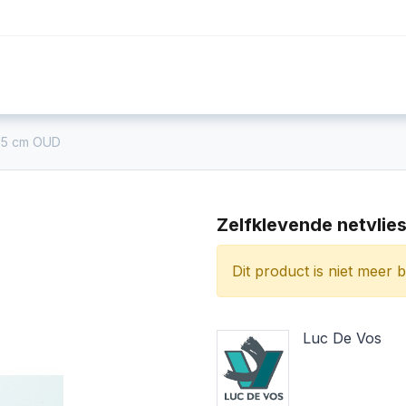
Foto's
Video's
Workshops
Blog
x 5 cm OUD
Zelfklevende netvlie
Dit product is niet meer 
Luc De Vos