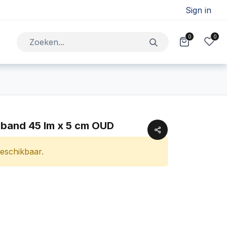
Sign in
0
0
Jobs
Contact
sband 45 lm x 5 cm OUD
beschikbaar.