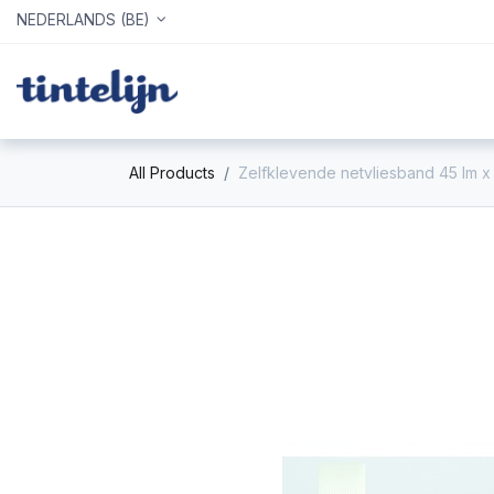
NEDERLANDS (BE)
Home
Webshop
Info
All Products
Zelfklevende netvliesband 45 lm 