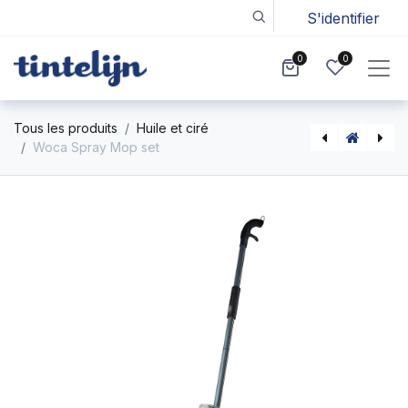
S'identifier
0
0
Tous les produits
Huile et ciré
Woca Spray Mop set
Woca Super Ontvlekker 250ml
Applicator 9” – padhouder en pad