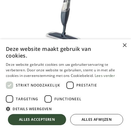
×
Deze website maakt gebruik van
cookies.
Woca Spray Mop set
Deze website gebruikt cookies om uw gebruikerservaring te
59,01
€
verbeteren. Door onze website te gebruiken, stemt u in met alle
cookies in overeenstemming met ons Cookiebeleid.
Lees verder
TVA comprise
STRIKT NOODZAKELIJK
PRESTATIE
TARGETING
FUNCTIONEEL
DETAILS WEERGEVEN
Woca Spray Mop set
TVA comprise
ALLES ACCEPTEREN
ALLES AFWIJZEN
AJOUTER AU PANIER