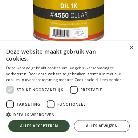
×
Deze website maakt gebruik van
cookies.
Rigo Royl Oil 1K, huile de sol 1L
Deze website gebruikt cookies om uw gebruikerservaring te
61,47
€
verbeteren. Door onze website te gebruiken, stemt u in met alle
cookies in overeenstemming met ons Cookiebeleid.
Lees verder
TVA comprise
STRIKT NOODZAKELIJK
PRESTATIE
EMBALLAGE
TARGETING
FUNCTIONEEL
DETAILS WEERGEVEN
Rigo Royl Oil 1K, huile de sol 1L
TVA comprise
ALLES ACCEPTEREN
ALLES AFWIJZEN