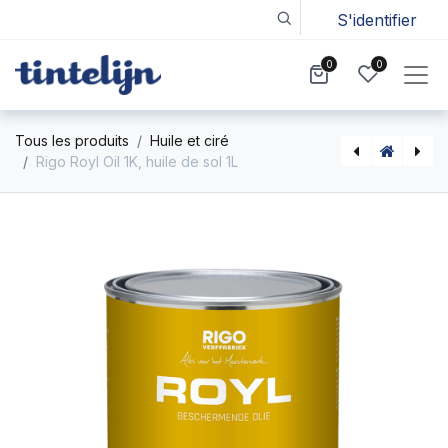
S'identifier
0
0
Tous les produits
Huile et ciré
Rigo Royl Oil 1K, huile de sol 1L
Not Available For Sale
[5531113] Rigo Royl nettoyant °9110, 1L
Storch Folie voor Easymasker (270 cm / 27m) (kopie)