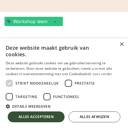
Workshop leem
×
×
Deze website maakt gebruik van
cookies.
MAI
16
Deze website gebruikt cookies om uw gebruikerservaring te
verbeteren. Door onze website te gebruiken, stemt u in met alle
cookies in overeenstemming met ons Cookiebeleid.
Lees verder
STRIKT NOODZAKELIJK
PRESTATIE
TARGETING
FUNCTIONEEL
DETAILS WEERGEVEN
Workshop leem voor beginners (basisleem en leemfinish) 9 mei 2026 (kopie)
16 mai 2026
-
09:00
(
Europe/Brussels
)
ALLES ACCEPTEREN
ALLES AFWIJZEN
Gent
,
Belgique