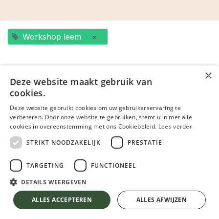
Workshop leem
×
×
Geen evenementen gevonden.
Deze website maakt gebruik van
cookies.
Deze website gebruikt cookies om uw gebruikerservaring te
verbeteren. Door onze website te gebruiken, stemt u in met alle
cookies in overeenstemming met ons Cookiebeleid.
Lees verder
STRIKT NOODZAKELIJK
PRESTATIE
OVER ONS
TARGETING
FUNCTIONEEL
DETAILS WEERGEVEN
Tintelijn is een ecologische verfwinkel, én we voeren
ALLES ACCEPTEREN
ALLES AFWIJZEN
zelf werken uit: schilderwerken, vloerbekleding,
schrijn- en meubelprojecten, pleisterwerken, ...